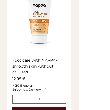
Foot care with NAPPA -
smooth skin without
calluses
Цена
12,95 €
НДС Включая
|
Shipping & Delivery Inf