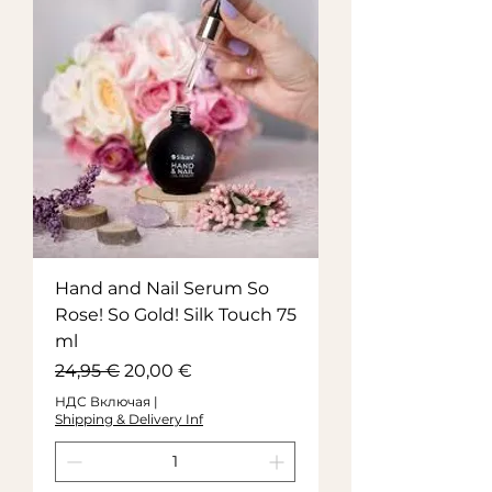
Hand and Nail Serum So
Rose! So Gold! Silk Touch 75
ml
Обычная цена
Цена со скидкой
24,95 €
20,00 €
НДС Включая
|
Shipping & Delivery Inf