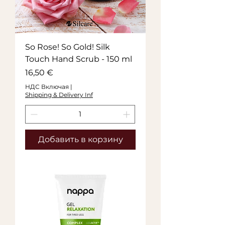
So Rose! So Gold! Silk
Touch Hand Scrub - 150 ml
Цена
16,50 €
НДС Включая
|
Shipping & Delivery Inf
Добавить в корзину