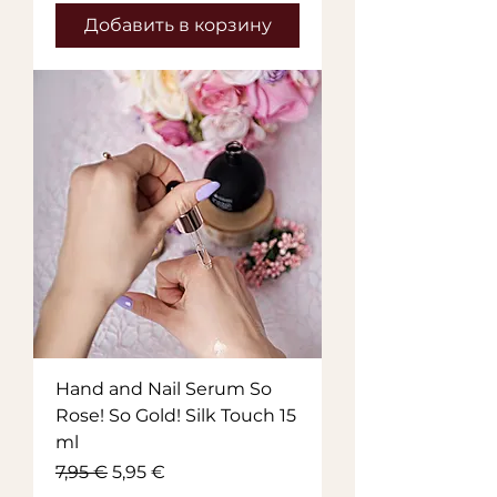
Добавить в корзину
Hand and Nail Serum So
Rose! So Gold! Silk Touch 15
ml
Обычная цена
Цена со скидкой
7,95 €
5,95 €