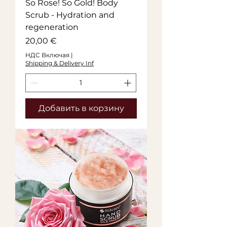
So Rose! So Gold! Body
Scrub - Hydration and
regeneration
Цена
20,00 €
НДС Включая
|
Shipping & Delivery Inf
Добавить в корзину